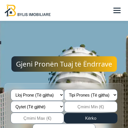
Gjeni Pronën Tuaj të Ëndrrave
Kërko