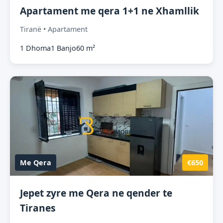
Apartament me qera 1+1 ne Xhamllik
Tiranë • Apartament
1 Dhoma
1 Banjo
60 m²
Me Qera
€650
Jepet zyre me Qera ne qender te
Tiranes