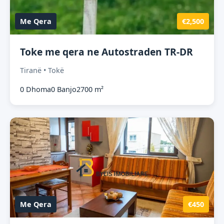
Me Qera
€2,500
Toke me qera ne Autostraden TR-DR
Tiranë • Tokë
0 Dhoma
0 Banjo
2700 m²
Me Qera
€450