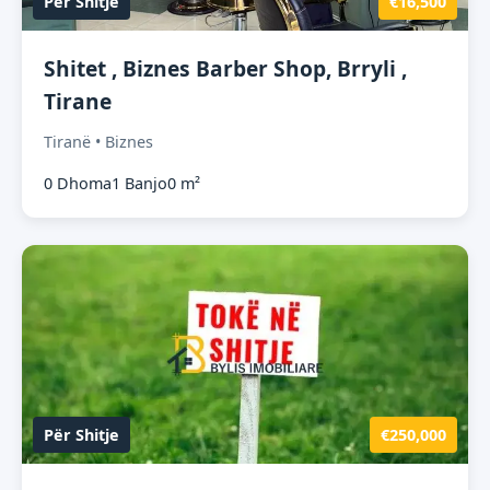
Për Shitje
€16,500
Shitet , Biznes Barber Shop, Brryli ,
Tirane
Tiranë • Biznes
0 Dhoma
1 Banjo
0 m²
Për Shitje
€250,000