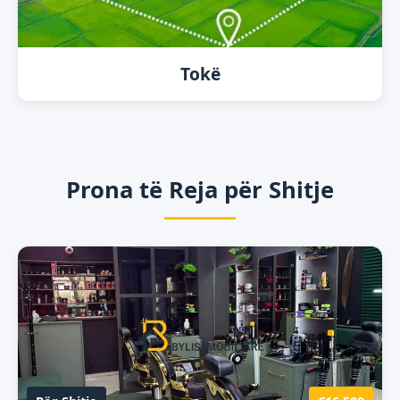
Tokë
Prona të Reja për Shitje