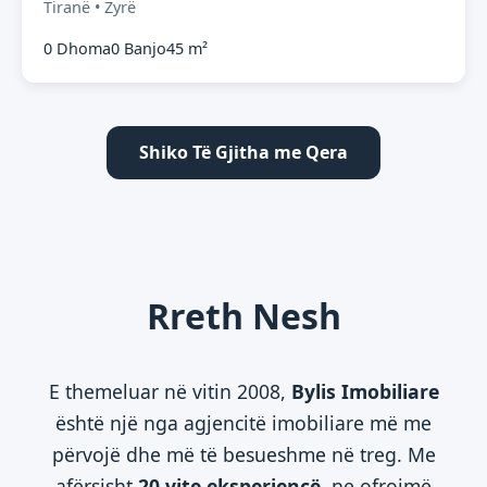
Tiranë • Zyrë
0 Dhoma
0 Banjo
45 m²
Shiko Të Gjitha me Qera
Rreth Nesh
E themeluar në vitin 2008,
Bylis Imobiliare
është një nga agjencitë imobiliare më me
përvojë dhe më të besueshme në treg. Me
afërsisht
20 vite eksperiencë
, ne ofrojmë