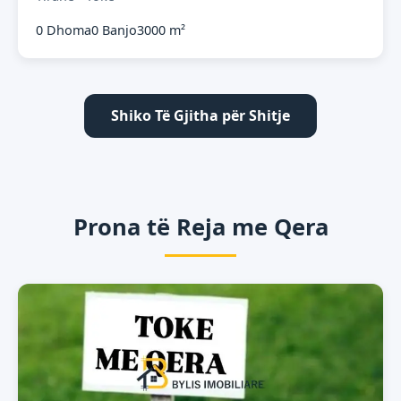
0 Dhoma
0 Banjo
3000 m²
Shiko Të Gjitha për Shitje
Prona të Reja me Qera