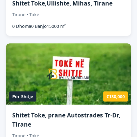
Shitet Toke,Ullishte, Mihas, Tirane
Tiranë • Tokë
0 Dhoma
0 Banjo
15000 m²
Për Shitje
€130,000
Shitet Toke, prane Autostrades Tr-Dr,
Tirane
Tiranë • Tokë