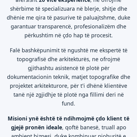
shërbime të specializuara në blerje, shitje dhe
dhënie me qira të pasurive të paluajtshme, duke
garantuar transparencë, profesionalizëm dhe
përkushtim në çdo hap të procesit.
Falë bashkëpunimit të ngushtë me ekspertë të
topografisë dhe arkitekturës, ne ofrojmë
gjithashtu asistencë të plotë për
dokumentacionin teknik, matjet topografike dhe
projektet arkitekturore, për t'i dhënë klientëve
tanë një zgjidhje të plotë nga fillimi deri në
fund.
Misioni ynë është të ndihmojmë çdo klient të
gjejë pronën ideale
, qoftë banesë, truall apo
ambient biznesi, duke kombinuar njohuritë e